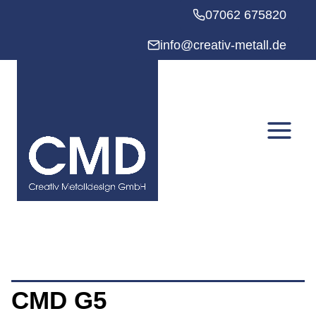
Zum
07062 675820
Inhalt
springen
info@creativ-metall.de
CMD G5