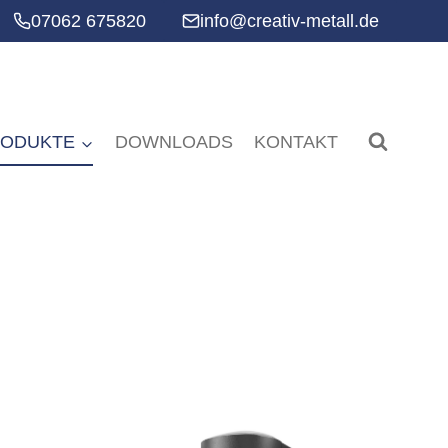
07062 675820
info@creativ-metall.de
RODUKTE
DOWNLOADS
KONTAKT