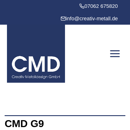
Zum
07062 675820
Inhalt
springen
info@creativ-metall.de
CMD G9