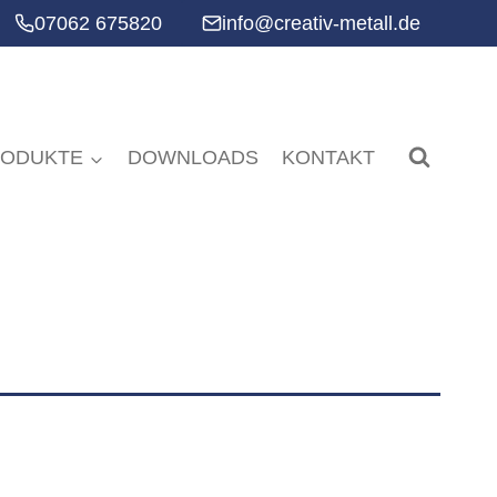
07062 675820
info@creativ-metall.de
RODUKTE
DOWNLOADS
KONTAKT