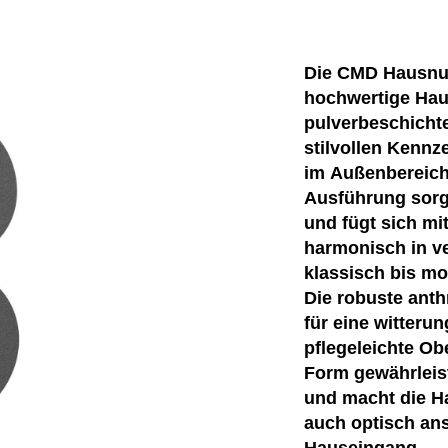
Die CMD Hausnum
hochwertige Hau
pulverbeschichte
stilvollen Kenn
im Außenbereich.
Ausführung sorgt
und fügt sich mi
harmonisch in ve
klassisch bis mo
Die robuste anth
für eine witteru
pflegeleichte Obe
Form gewährleist
und macht die H
auch optisch an