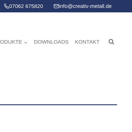
07062 675820
info@creativ-metall.de
RODUKTE
DOWNLOADS
KONTAKT