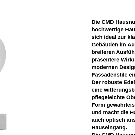
Die CMD Hausnu
hochwertige Hau
sich ideal zur k
Gebäuden im Auß
breiteren Ausfüh
präsentere Wirku
modernen Design
Fassadenstile ei
Der robuste Edel
eine witterungsb
pflegeleichte Obe
Form gewährleist
und macht die H
auch optisch an
Hauseingang.