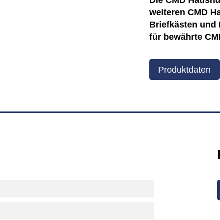
Die CMD Hausnum
weiteren CMD H
Briefkästen und 
für bewährte CMD
Produktdaten