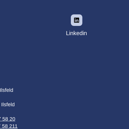
Linkedin
lsfeld
Ilsfeld
7 58 20
7 58 211