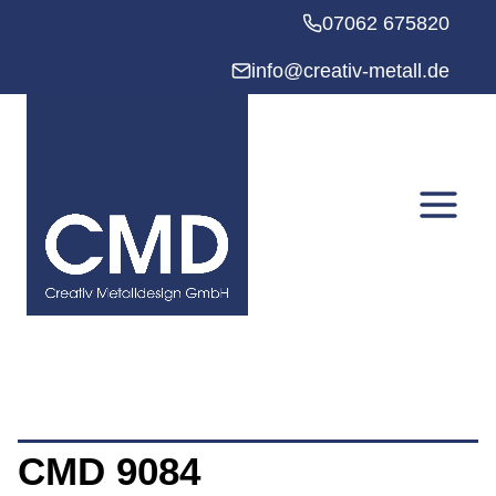
Zum
07062 675820
Inhalt
springen
info@creativ-metall.de
CMD 9084