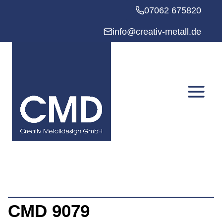
Zum
07062 675820
Inhalt
springen
info@creativ-metall.de
CMD 9079