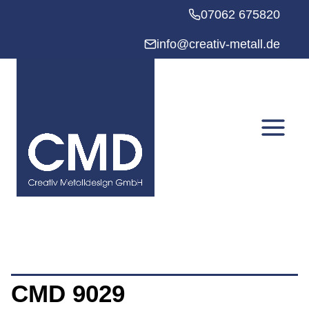
Zum
07062 675820
Inhalt
springen
info@creativ-metall.de
CMD 9029