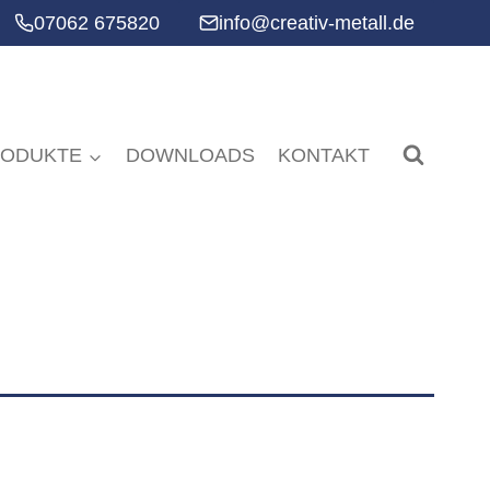
07062 675820
info@creativ-metall.de
RODUKTE
DOWNLOADS
KONTAKT