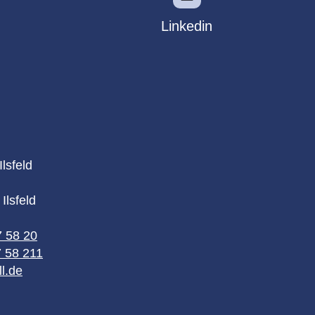
Linkedin
lsfeld
Ilsfeld
7 58 20
7 58 211
l.de