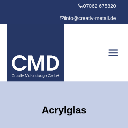
Zum
07062 675820
Inhalt
springen
info@creativ-metall.de
Acrylglas